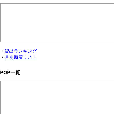
・
貸出ランキング
・
月別新着リスト
POP一覧