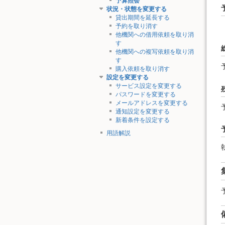
予算照会
状況・状態を変更する
貸出期間を延長する
予約を取り消す
他機関への借用依頼を取り消
す
他機関への複写依頼を取り消
す
購入依頼を取り消す
設定を変更する
サービス設定を変更する
パスワードを変更する
メールアドレスを変更する
通知設定を変更する
新着条件を設定する
用語解説