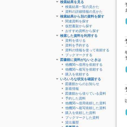
検索結果を見る
検索結果一覧の見かた
資料の詳細情報の見かた
検索結果から別の資料を探す
関連資料を探す
仮想書架から探す
おすすめ資料から探す
検索した資料を利用する
資料を借りる
資料を予約する
資料の情報を使って依頼する
ブックマークする
図書館に資料がないときは
他機関へ借用を依頼する
他機関へ複写を依頼する
購入を依頼する
いろいろな状況を確認する
図書館からのお知らせ
新着情報
図書館から借りている資料
予約した資料
他機関へ借用依頼した資料
他機関へ複写依頼した資料
購入を依頼した資料
ブックマークした資料
貸出履歴